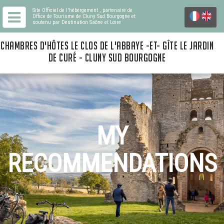
Site Officiel de l'hébergement
, partenaire de
Office de Tourisme de Cluny Sud Bourgogne
et
soutenu par Destination Saône et Loire
CHAMBRES D'HÔTES LE CLOS DE L'ABBAYE -ET- GÎTE LE JARDIN
DE CURÉ - CLUNY SUD BOURGOGNE
MY
RECOMMENDATIONS