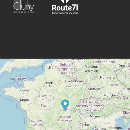
Fondé en 1646 grâce au legs de Julien Griffon, prêtre de
l'église Notre-Dame de Cluny, l'Hôtel-Dieu a été élevé au
début du XVIIIème siècle à l'initiative du Cardinal de
Bouillon, abbé de Cluny, selon une architecture simple
et fonctionnelle suivant les plans de l'architecte Bénard
de Lyon.
Il se compose d'un bâtiment principal accueillant en son
centre la chapelle et, de part et d'autre, les deux grandes
salles des malades.
Vous découvrirez dans l'Hôtel-Dieu :
La chapelle avec sa remarquable fresque contemporaine
de l'artiste Marc-Camille Chaimowicz, les statues en
marbre de Carrare du sculpteur Pierre Legros Le Jeune
appartenant au mausolée que le Cardinal de Bouillon
souhaitait édifier dans l'église abbatiale de Cluny et
divers éléments mobiliers provenant de l'abbaye de
Cluny.
La salle Saint-Lazare et ses salles d'exposition
renfermant de nombreux témoignages du passé de
l'établissement.
Dans l'aile sud du bâtiment, l'apothicairerie, de style